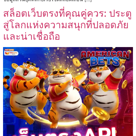
สล็อตเว็บตรงที่คุณคู่ควร: ประตู
สู่โลกแห่งความสนุกที่ปลอดภัย
และน่าเชื่อถือ