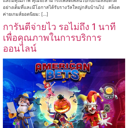
และมีคุณภาพ คุณจะสามารถเพลิดเพลินไปกับเกมสล็อตได้
อย่างเต็มที่และมีโอกาสได้รับรางวัลใหญ่กลับบ้านไป สล็อต
ค่ายเกมส์ยอดนิยม: […]
การันตีจ่ายไว รอไม่ถึง 1 นาที
เพื่อคุณภาพในการบริการ
ออนไลน์