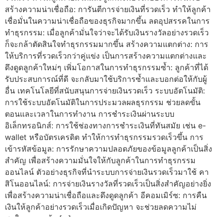
สร้างความน่าเชื่อถือ: การันตีการจ่ายเงินที่รวดเร็ว ทำให้ลูกค้า
เชื่อมั่นในความน่าเชื่อถือของธุรกิจมากขึ้น ลดอุปสรรคในการ
ทำธุรกรรม: เมื่อลูกค้ามั่นใจว่าจะได้รับเงินรางวัลอย่างรวดเร็ว
ก็จะกล้าตัดสินใจทำธุรกรรมมากขึ้น สร้างความแตกต่าง: การ
ให้บริการที่รวดเร็วกว่าคู่แข่ง เป็นการสร้างความแตกต่างและ
ดึงดูดลูกค้าใหม่ๆ เพิ่มโอกาสในการทำธุรกรรมซ้ำ: ลูกค้าที่ได้
รับประสบการณ์ที่ดี จะกลับมาใช้บริการซ้ำและบอกต่อให้กับผู้
อื่น เทคโนโลยีที่สนับสนุนการจ่ายเงินรวดเร็ว ระบบอัตโนมัติ:
การใช้ระบบอัตโนมัติในการประมวลผลธุรกรรม ช่วยลดขั้น
ตอนและเวลาในการทำงาน การชำระเงินผ่านระบบ
อิเล็กทรอนิกส์: การใช้ช่องทางการชำระเงินที่ทันสมัย เช่น e-
wallet หรือบัตรเครดิต ทำให้การทำธุรกรรมรวดเร็วขึ้น การ
เข้ารหัสข้อมูล: การรักษาความปลอดภัยของข้อมูลลูกค้าเป็นสิ่ง
สำคัญ เพื่อสร้างความมั่นใจให้กับลูกค้าในการทำธุรกรรม
ออนไลน์ ตัวอย่างธุรกิจที่นำระบบการจ่ายเงินรวดเร็วมาใช้ คา
สิโนออนไลน์: การจ่ายเงินรางวัลที่รวดเร็วเป็นสิ่งสำคัญอย่างยิ่ง
เพื่อสร้างความน่าเชื่อถือและดึงดูดลูกค้า อีคอมเมิร์ซ: การคืน
เงินให้ลูกค้าอย่างรวดเร็วเมื่อเกิดปัญหา จะช่วยลดความไม่