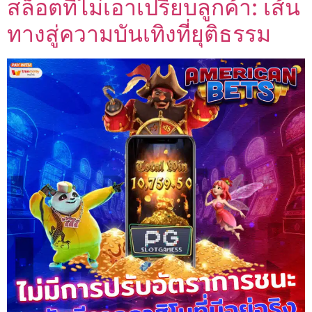
สล็อตที่ไม่เอาเปรียบลูกค้า: เส้น
ทางสู่ความบันเทิงที่ยุติธรรม